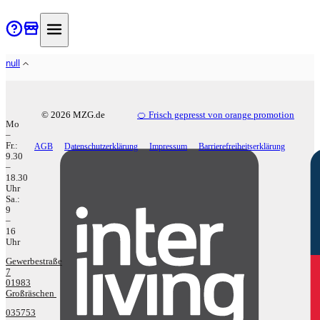
null
Impressum
© 2026 MZG.de
🍊 Frisch gepresst von orange promotion
Mo
–
Fr.:
AGB
Datenschutzerklärung
Impressum
Barrierefreiheitserklärung
9.30
–
18.30
Uhr
Sa.:
9
–
16
Uhr
Gewerbestraße
7
01983
Großräschen
035753