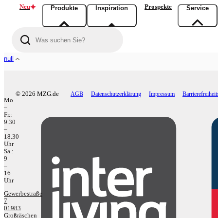
Neu
Prospekte
Produkte
Inspiration
Service
null
Allgemeine Geschäftsbedingungen
© 2026 MZG.de
AGB
Datenschutzerklärung
Impressum
Barrierefreihei
Mo
–
Fr.:
9.30
–
18.30
Uhr
Sa.:
9
–
16
Uhr
Gewerbestraße
7
01983
Großräschen