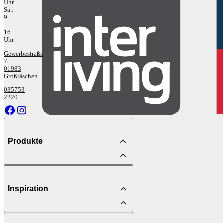
Uhr
Sa.:
9
–
16
Uhr
Gewerbestraße
7
01983
Großräschen
035753
2220
Produkte
Inspiration