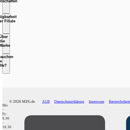
nschaften
fügbarkeit
er Filiale
Über
die
Marke
rauchen
e
lfe?
© 2026 MZG.de
AGB
Datenschutzerklärung
Impressum
Barrierefreihei
Mo
–
Fr.:
9.30
–
18.30