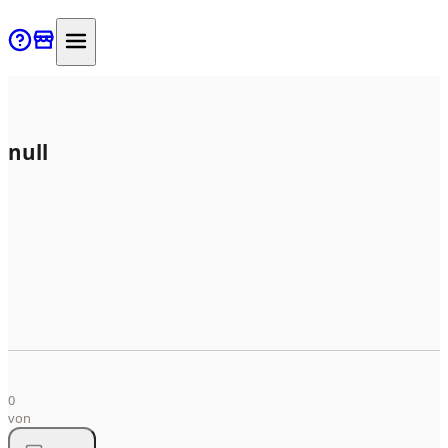
null
Alle
Produkte
0
von