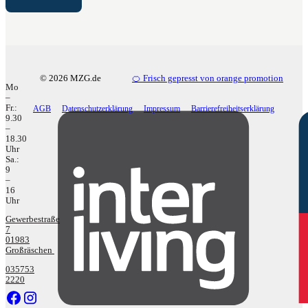
© 2026 MZG.de
🍊 Frisch gepresst von orange promotion
Mo
–
Fr.:
AGB
Datenschutzerklärung
Impressum
Barrierefreiheitserklärung
9.30
–
18.30
Uhr
Sa.:
9
–
16
Uhr
Gewerbestraße
7
01983
Großräschen
035753
2220